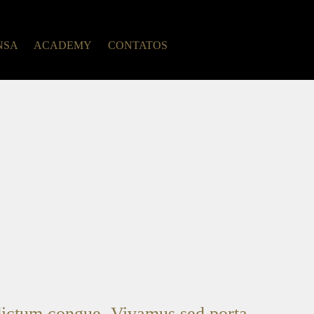
NSA
ACADEMY
CONTATOS
 dictum congue. Vivamus sed porta