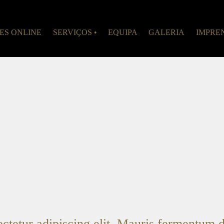
S ONLINE
SERVIÇOS •
EQUIPA
GALERIA
IMPRE
ctetur adipiscing elit. Mauris fermentum