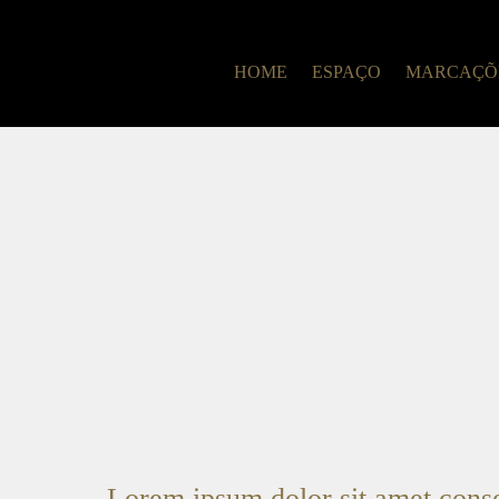
HOME
ESPAÇO
MARCAÇÕE
Lorem ipsum dolor sit amet conse